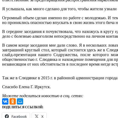
Я услышала, как много сделано для того, чтобы жители узнал
Огромный объем сделан именно по работе с молодежью. И тема
но прониклись опасностью впускать в свою жизнь этого бича 
В середине заседания я почувствовала, что нахожусь в круг
дело с болезнью алкоголизм непосредственно на личном контак
В самом конце заседания мне дали слово. Я в нескольких лов
завтрашний круглый стол, который состоится здесь же в Слюдя
слайд-презентация нашего Содружества, после которого мо
общественностью г. Слюдянка и нахождение помещения для пр
независящим от них обстоятельств в последнее время негде вст
Результаты проведения круглого стола в Слюдянке >>
Так же в Слюдянке в 2015 г. в районной администрации город
Спасибо Елена Г. Иркутск.
Можете поделиться новостью в соц. сетях:
ПОДЕЛИТЬСЯ ССЫЛКОЙ:
Facebook
X