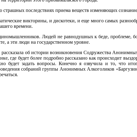
и о страшных последствиях приема веществ изменяющих сознание
тические викторины, и дискотеки, и еще много самых разнообра
нашего времени.
у единомышленников. Людей не равнодушных к беде, проблеме, б
те, а эти люди на государственном уровне.
ах рассказала об истории возникновения Содружества Анонимны
нке, где будет более подробно рассказано как происходит выздо
жно будет задать вопросы. Конечно я озвучила и то, что ито
оведения собраний группы Анонимных Алкоголиков «Баргузин», к
речаться.
а
состоялся 11-й Байкальский форум содружества анонимных алк