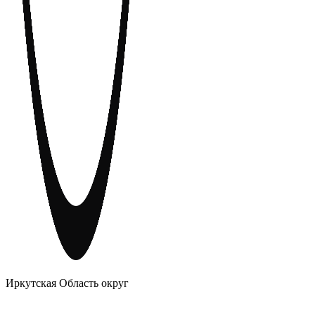
АНОНИМНЫЕ АЛКОГОЛИКИ
Иркутская Область округ
Главное
Меню
навигационное