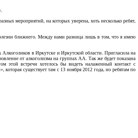
.
зных мероприятий, на которых уверена, хоть несколько ребят,
олезни ближнего. Между нами разница лишь в том, что я имею
х Алкоголиков в Иркутске и Иркутской области. Пригласила на
ровление от алкоголизма на группах АА. Так же будет показана
гом этой встречи хотелось бы видеть налаженный контакт с
оторая существует там с 13 ноября 2012 года, но ребятам по
оголиков
АА
>>