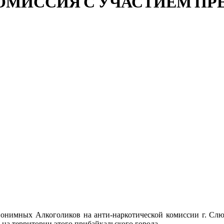
МИССИЯ С УЧАСТИЕМ ПРЕД
Анонимных Алкоголиков на анти-наркотической комиссии г. Сл
на территории этого прибайкальского города.