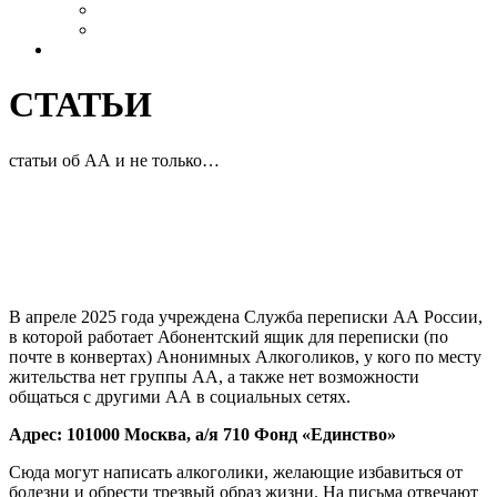
Выздоровление
Интервью
Сайт АА России
СТАТЬИ
статьи об АА и не только…
СЛУЖБА ПЕРЕПИСКИ АА РОССИИ
(ОБЪЯВЛЕНИЕ ДЛЯ СЛУЖБ АА)
2026-
В апреле 2025 года учреждена Служба переписки АА России,
01-
в которой работает Абонентский ящик для переписки (по
08
почте в конвертах) Анонимных Алкоголиков, у кого по месту
жительства нет группы АА, а также нет возможности
общаться с другими АА в социальных сетях.
Адрес: 101000 Москва, а/я 710 Фонд «Единство»
Сюда могут написать алкоголики, желающие избавиться от
болезни и обрести трезвый образ жизни. На письма отвечают