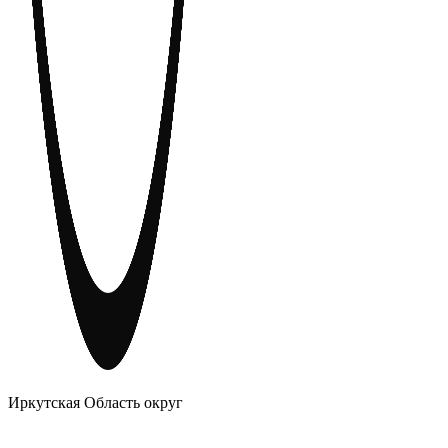
АНОНИМНЫЕ АЛКОГОЛИКИ
Иркутская Область округ
Главное
Меню
навигационное