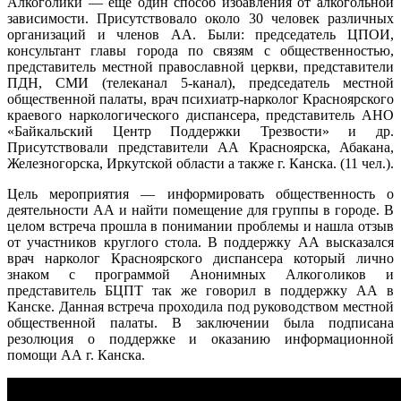
Алкоголики — еще один способ избавления от алкогольной
зависимости. Присутствовало около 30 человек различных
организаций и членов АА.
Были: председатель ЦПОИ,
консультант главы города по связям с общественностью,
представитель местной православной церкви, представители
ПДН, СМИ (телеканал 5-канал), председатель местной
общественной палаты, врач психиатр-нарколог Красноярского
краевого наркологического диспансера, представитель АНО
«Байкальский Центр Поддержки Трезвости» и др.
Присутствовали представители АА Красноярска, Абакана,
Железногорска, Иркутской области а также г. Канска. (11 чел.).
Цель мероприятия — информировать общественность о
деятельности АА и найти помещение для группы в городе. В
целом встреча прошла в понимании проблемы и нашла отзыв
от участников круглого стола. В поддержку АА высказался
врач нарколог Красноярского диспансера который лично
знаком с программой Анонимных Алкоголиков и
представитель БЦПТ так же говорил в поддержку АА в
Канске. Данная встреча проходила под руководством местной
общественной палаты. В заключении была подписана
резолюция о поддержке и оказанию информационной
помощи АА г. Канска.