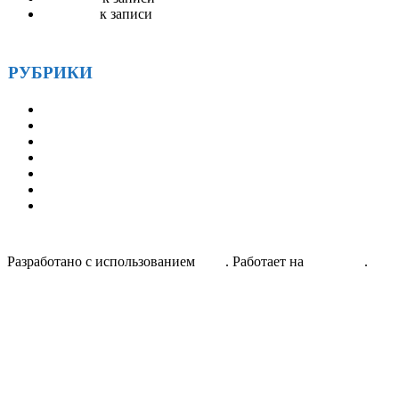
Robertset
к записи
Гостевая книга
РУБРИКИ
Друзья
Истории
Методические материалы
Наша история
Новости
СМИ и АА
Статьи
Разработано с использованием
Unos
. Работает на
WordPress
.