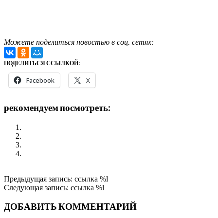
Можете поделиться новостью в соц. сетях:
ПОДЕЛИТЬСЯ ССЫЛКОЙ:
Facebook
X
рекомендуем посмотреть:
Поездка в Тулун для помощи новой группе АА
Поездка в Саянск
АА Красноярска и Красноярского края
Приглашение на Окружной форум АА Иркутской
области г. Байкальск
2018-
Предыдущая запись: ссылка %l
02-
Следующая запись: ссылка %l
05
ДОБАВИТЬ КОММЕНТАРИЙ