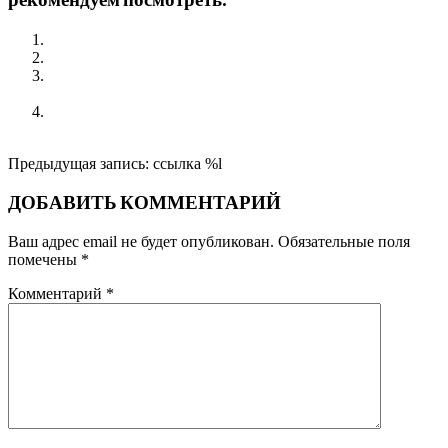
рекомендуем посмотреть:
Журнал Жаар АА
АА в спецучреждениях. Опрос
XXV ОКРУЖНАЯ АССАМБЛЕЯ АА ИРКУТСКОЙ
ОБЛАСТИ
АА и центры помощи детям, оставшимся без попечения
родителей.
2026-
Предыдущая запись: ссылка %l
04-
12
ДОБАВИТЬ КОММЕНТАРИЙ
Ваш адрес email не будет опубликован.
Обязательные поля
помечены
*
Комментарий
*