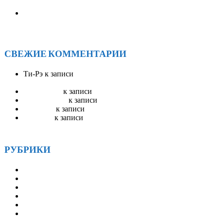
ОБЛАСТИ
Солнечное единство у Байкала: как прошел ежегодный
форум АА «САРМА 2025»
СВЕЖИЕ КОММЕНТАРИИ
Ти-Рэ
к записи
АА Радио ЭйЭй — круглосуточное
вещание
Stevenswisa
к записи
Гостевая книга
mostbet_ivKn
к записи
Гостевая книга
pinup_llsr
к записи
Гостевая книга
Robertset
к записи
Гостевая книга
РУБРИКИ
Друзья
Истории
Методические материалы
Наша история
Новости
СМИ и АА