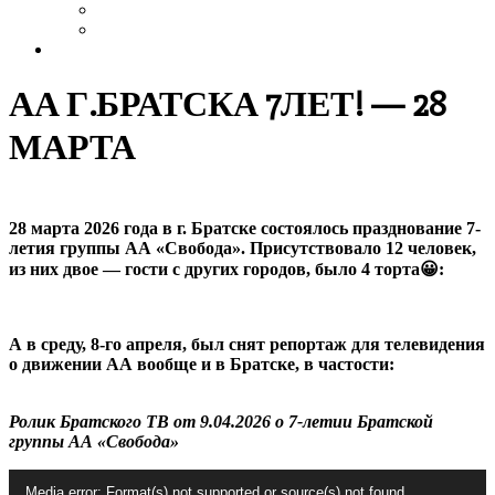
Выздоровление
Интервью
Сайт АА России
АА Г.БРАТСКА 7ЛЕТ! — 28
МАРТА
28 марта 2026 года в г. Братске состоялось празднование 7-
летия группы АА «Свобода». Присутствовало 12 человек,
из них двое — гости с других городов, было 4 торта😀:
А в среду, 8-го апреля, был снят репортаж для телевидения
о движении АА вообще и в Братске, в частости:
https://bst.bratsk.ru/news/78825
Ролик Братского ТВ от 9.04.2026 о 7-летии Братской
группы АА «Свобода»
Видеоплеер
Media error: Format(s) not supported or source(s) not found