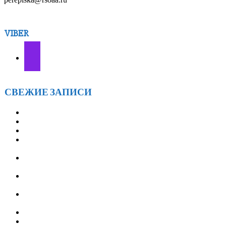
VIBER
СВЕЖИЕ ЗАПИСИ
АА г.БРАТСКА 7ЛЕТ! — 28 марта
«ОТКРЫТОЙ ТАЙНЕ» — 21 ГОД! — 18 января
ГРУППЕ АА «СОЛНЦЕ» 14 ЛЕТ! — 12 января
ВСТРЕЧИ АА ИРКУТСКОГО ОКРУГА
«ФЕВРАЛЬСКИЙ ВЕТЕР» — с 21 по 23 февраля 2026
ТРЕТЬЕ ЕЖЕГОДНОЕ МЕРОПРИЯТИЕ
«ОЛЬХОНСКИЕ ВСТРЕЧИ» — с 9 по 12 июля 2026
СЛУЖБА ПЕРЕПИСКИ АА РОССИИ (объявление для
служб АА)
XXV Ассамблея Анонимных Алкоголиков Иркутской
области: подводим итоги и строим планы
АНОНИМНЫЕ АЛКОГОЛИКИ БРАТСК
XXV ОКРУЖНАЯ АССАМБЛЕЯ АА ИРКУТСКОЙ