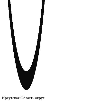
АНОНИМНЫЕ АЛКОГОЛИКИ
Иркутская Область округ
Главное
Меню
навигационное