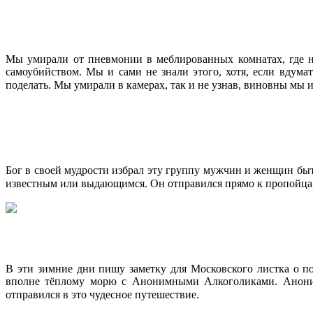
МЫ УМИРАЛИ
2016-
Мы умирали от пневмонии в меблированных комнатах, где на
06-
самоубийством. Мы и сами не знали этого, хотя, если вдум
10
поделать. Мы умирали в камерах, так и не узнав, виновны мы и
ПОЧЕМУ МЫ БЫЛИ ИЗБРАНЫ
2016-
Бог в своей мудрости избрал эту группу мужчин и женщин быт
06-
известным или выдающимся. Он отправился прямо к пропойцам
03
ТЁПЛЫЕ ВОСПОМИНАНИЯ
2016-
В эти зимние дни пишу заметку для Московского листка о п
05-
вполне тёплому морю с Анонимными Алкоголиками. Анонимн
14
Продолжить чтение
отправился в это чудесное путешествие.