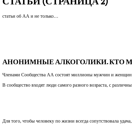
СТАТЬИ
(СТРАНИЦА 2)
статьи об АА и не только…
КНИГА «Я — ТРЕЗВЫЙ АЛКОГОЛИК»
2016-
АНОНИМНЫЕ АЛКОГОЛИКИ. КТО М
08-
11
Членами Сообщества АА состоят миллионы мужчин и женщин во
В сообщество входят люди самого разного возраста, с различ
ИСКУССТВО БЫТЬ СЧАСТЛИВЫМ
2016-
Для того, чтобы человеку по жизни всегда сопутствовала удач
06-
22