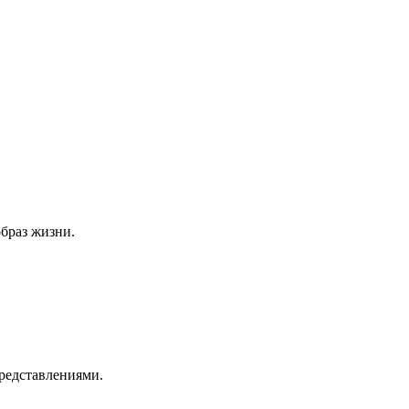
браз жизни.
одолжить чтение
Продолжить чтение
представлениями.
Читайте здесь —>>