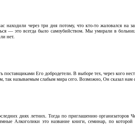
с находили через три дня потому, что кто-то жаловался на за
аться — это всегда было самоубийством. Мы умирали в больн
Продолжить чтение
ли нет.
ь поставщиками Его добродетели. В выборе тех, через кого нес
, так называемым слабым мира сего. Возможно, Он сказал нам 
оследних днях летних. Тогда по приглашению организаторов Че
ые Алкоголики это название книги, семинар, по которой 