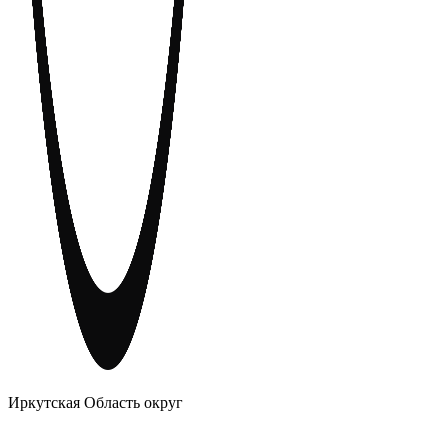
АНОНИМНЫЕ АЛКОГОЛИКИ
Иркутская Область округ
Главное
Меню
навигационное