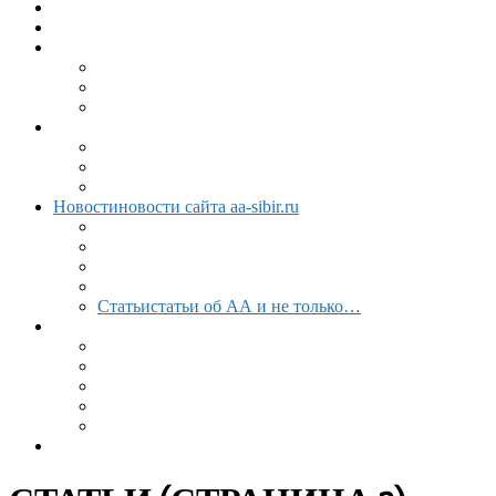
Главная
меню
Литература
Об АА
Сведения об АА
Вопросы новых членов
12 Шагов и 12 Традиций АА
Расписание
Расписание АА Сибири
Расписание АА Иркутска
Расписание АА Ангарска
Новости
новости сайта aa-sibir.ru
Лента новостей
Наша история
История создания, развития и станов
СМИ и АА
Истории
реальные истории реальных людей пишите 
Статьи
статьи об АА и не только…
Метки
Видео
Аудио
Информация
Выздоровление
Интервью
Сайт АА России