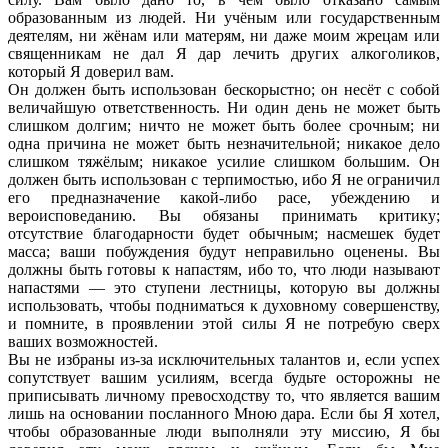
образованным из людей. Ни учёным или государс
твенным
деятелям, ни жёнам или матерям, ни даже моим жрецам или
священникам не дал Я дар лечить других алкоголиков,
который Я доверил вам.
Он должен быть использован бескорыстно; он несёт с собой
величайшую ответственность. Ни один день не может быть
слишком долгим; ничто не может быть более срочным; ни
одна причина не может быть незначительной; никакое дело
слишком тяжёлым; никакое усилие слишком большим. Он
должен быть использован с терпимостью, ибо Я не ограничил
его предназначение какой-либо расе, убеждению и
вероисповеданию. Вы обязаны принимать критику;
отсутствие благодарности будет обычным; насмешек будет
масса; ваши побуждения будут неправильно оценены. Вы
должны быть готовы к напастям, ибо то, что люди называют
напастями — это ступени лестницы, которую вы должны
использовать, чтобы подниматься к духовному совершенству,
и помните, в проявлении этой силы Я не потребую сверх
ваших возможностей.
Вы не избраны из-за исключительных талантов и, если успех
сопутствует вашим усилиям, всегда будьте осторожны не
приписывать личному превосходству то, что является вашим
лишь на основании посланного Мною дара. Если бы Я хотел,
чтобы образованные люди выполняли эту миссию, Я бы