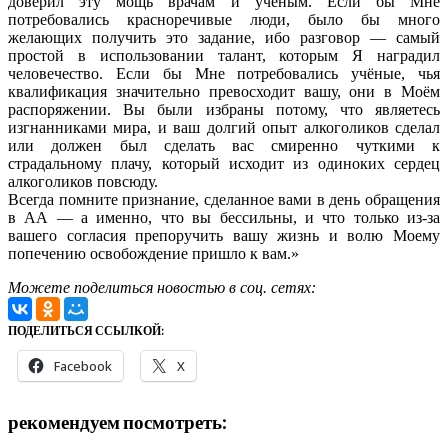
доверил эту мощь врачам и учёным. Если бы Мне
потребовались красноречивые люди, было бы много
желающих получить это задание, ибо разговор — самый
простой в использовании талант, которым Я наградил
человечество. Если бы Мне потребовались учёные, чья
квалификация значительно превосходит вашу, они в Моём
распоряжении. Вы были избраны потому, что являетесь
изгнанниками мира, и ваш долгий опыт алкоголиков сделал
или должен был сделать вас смиренно чуткими к
страдальному плачу, который исходит из одиноких сердец
алкоголиков повсюду.
Всегда помните признание, сделанное вами в день обращения
в АА — а именно, что вы бессильны, и что только из-за
вашего согласия препоручить вашу жизнь и волю Моему
попечению освобождение пришло к вам.»
Можете поделиться новостью в соц. сетях:
ПОДЕЛИТЬСЯ ССЫЛКОЙ:
Facebook
X
рекомендуем посмотреть: