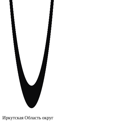
АНОНИМНЫЕ АЛКОГОЛИКИ
Иркутская Область округ
Главное
Меню
навигационное