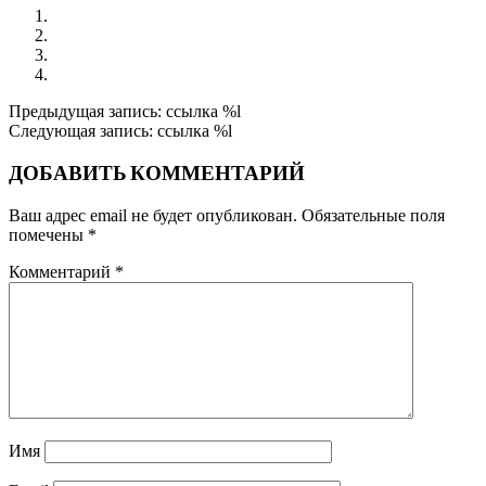
Почему АА не приживаются в России?
Наркоман Коля Г. о природе зависимости. Аудио
Трезвые рождественские каникулы 7-9 января 2016 года
ОСВЕЩАЕМ ТЕМНОЕ ПРОШЛОЕ
2016-
Предыдущая запись: ссылка %l
06-
Следующая запись: ссылка %l
03
ДОБАВИТЬ КОММЕНТАРИЙ
Ваш адрес email не будет опубликован.
Обязательные поля
помечены
*
Комментарий
*
Имя