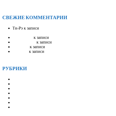
форум АА «САРМА 2025»
СВЕЖИЕ КОММЕНТАРИИ
Ти-Рэ
к записи
АА Радио ЭйЭй — круглосуточное
вещание
Stevenswisa
к записи
Гостевая книга
mostbet_ivKn
к записи
Гостевая книга
pinup_llsr
к записи
Гостевая книга
Robertset
к записи
Гостевая книга
РУБРИКИ
Друзья
Истории
Методические материалы
Наша история
Новости
СМИ и АА
Статьи