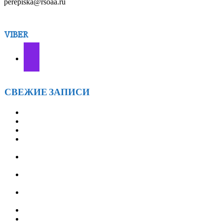
perepiska@rsoaa.ru
VIBER
СВЕЖИЕ ЗАПИСИ
АА г.БРАТСКА 7ЛЕТ! — 28 марта
«ОТКРЫТОЙ ТАЙНЕ» — 21 ГОД! — 18 января
ГРУППЕ АА «СОЛНЦЕ» 14 ЛЕТ! — 12 января
ВСТРЕЧИ АА ИРКУТСКОГО ОКРУГА
«ФЕВРАЛЬСКИЙ ВЕТЕР» — с 21 по 23 февраля 2026
ТРЕТЬЕ ЕЖЕГОДНОЕ МЕРОПРИЯТИЕ
«ОЛЬХОНСКИЕ ВСТРЕЧИ» — с 9 по 12 июля 2026
СЛУЖБА ПЕРЕПИСКИ АА РОССИИ (объявление для
служб АА)
XXV Ассамблея Анонимных Алкоголиков Иркутской
области: подводим итоги и строим планы
АНОНИМНЫЕ АЛКОГОЛИКИ БРАТСК
XXV ОКРУЖНАЯ АССАМБЛЕЯ АА ИРКУТСКОЙ