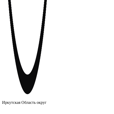
АНОНИМНЫЕ АЛКОГОЛИКИ
Иркутская Область округ
Главное
Меню
навигационное