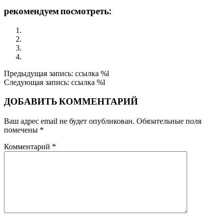
рекомендуем посмотреть:
Мнения авторитетных людей о движении АА
Происхождение Молитвы о Душевном Покое
Наркоман Коля Г. о природе зависимости. Аудио
Грейпвайн: Недопустимо
2016-
Предыдущая запись: ссылка %l
05-
Следующая запись: ссылка %l
02
ДОБАВИТЬ КОММЕНТАРИЙ
Ваш адрес email не будет опубликован.
Обязательные поля
помечены
*
Комментарий
*