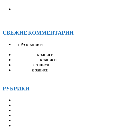
ОБЛАСТИ
Солнечное единство у Байкала: как прошел ежегодный
форум АА «САРМА 2025»
СВЕЖИЕ КОММЕНТАРИИ
Ти-Рэ
к записи
АА Радио ЭйЭй — круглосуточное
вещание
Stevenswisa
к записи
Гостевая книга
mostbet_ivKn
к записи
Гостевая книга
pinup_llsr
к записи
Гостевая книга
Robertset
к записи
Гостевая книга
РУБРИКИ
Друзья
Истории
Методические материалы
Наша история
Новости
СМИ и АА