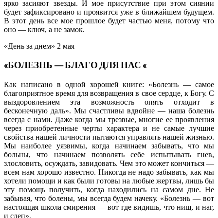
ярко засияют звезды. И мое присутствие при этом сиянии
будет зафиксировано и проявится уже в ближайшем будущем.
В этот день все мое прошлое будет частью меня, потому что
оно — ключ, а не замок.
«День за днем» 2 мая
«БОЛЕЗНЬ — БЛАГО ДЛЯ НАС «
Как написано в одной хорошей книге: «Болезнь — самое
благоприятное время для возвращения в свое сердце, к Богу. С
выздоровлением эта возможность опять отходит в
бесконечную даль». Мы счастливы вдвойне — наша болезнь
всегда с нами. Даже когда мы трезвые, многие ее проявления
через приобретенные черты характера и не самые лучшие
свойства нашей личности пытаются управлять нашей жизнью.
Мы наиболее уязвимы, когда начинаем забывать, что мы
больны, что начинаем позволять себе испытывать гнев,
злословить, осуждать, завидовать. Чем это может кончиться —
всем нам хорошо известно. Никогда не надо забывать, как мы
хотели помощи и как были готовы на любые жертвы, лишь бы
эту помощь получить, когда находились на самом дне. Не
забывая, что болены, мы всегда будем начеку. «Болезнь — вот
настоящая школа смирения — вот где видишь, что нищ, и наг,
и слеп».