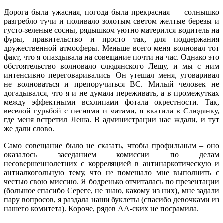
Дорога была ужасная, погода была прекрасная — солнышко
разгребло тучи и поливало золотым светом желтые березы и
густо-зеленые сосны, рядышком уютно матерился водитель на
фуры, правительство и просто так, для поддержания
дружественной атмосферы. Меньше всего меня волновал тот
факт, что я опаздывала на совещание почти на час. Однако это
обстоятельство волновало слюдянского Лешу, и мы с ним
интенсивно переговаривались. Он утешал меня, уговаривал
не волноваться и препоручиться ВС. Милый человек не
догадывался, что я и не думала переживать, а в промежутках
между эффектными всхлипами фотала окрестности. Так,
веселой гурьбой с песнями и матами, я вкатила в Слюдянку,
где меня встретил Леша. В администрации нас ждали, и тут
же дали слово.
Само совещание было не сказать, чтобы профильным – оно
оказалось заседанием комиссии по делам
несовершеннолетних с корреляцией в антинаркотическую и
антиалкогольную тему, что не помешало мне выполнить с
честью свою миссию. Я бодренько отчиталась по презентации
(большое спасибо Сереге, не знаю, какому из них), мне задали
пару вопросов, я раздала наши буклеты (спасибо девочками из
нашего комитета). Короче, рядов АА-ских не посрамила.