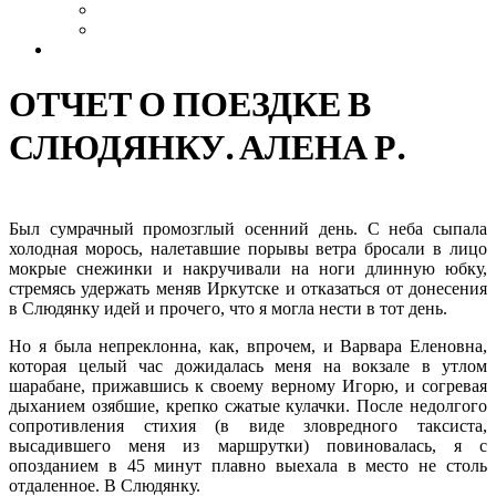
Выздоровление
Интервью
Сайт АА России
ОТЧЕТ О ПОЕЗДКЕ В
СЛЮДЯНКУ. АЛЕНА Р.
Был сумрачный промозглый осенний день. С неба сыпала
холодная морось, налетавшие порывы ветра бросали в лицо
мокрые снежинки и накручивали на ноги длинную юбку,
стремясь удержать меняв Иркутске и отказаться от донесения
в Слюдянку идей и прочего, что я могла нести в тот день.
Но я была непреклонна, как, впрочем, и Варвара Еленовна,
которая целый час дожидалась меня на вокзале в утлом
шарабане, прижавшись к своему верному Игорю, и согревая
дыханием озябшие, крепко сжатые кулачки. После недолгого
сопротивления стихия (в виде зловредного таксиста,
высадившего меня из маршрутки) повиновалась, я с
опозданием в 45 минут плавно выехала в место не столь
отдаленное. В Слюдянку.