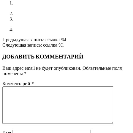
16 Окружная Ассамблея по обслуживанию Содружества
АА в городе Барнаул. Отчёт наблюдателя.
Телефон
Пить или не пить? Вот в чем вопрос! Слюдянка 18 июля
2015г.
Наркоман Коля Г. о природе зависимости. Аудио
2015-
Предыдущая запись: ссылка %l
09-
Следующая запись: ссылка %l
29
ДОБАВИТЬ КОММЕНТАРИЙ
Ваш адрес email не будет опубликован.
Обязательные поля
помечены
*
Комментарий
*
Имя