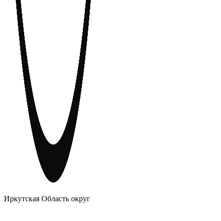
АНОНИМНЫЕ АЛКОГОЛИКИ
Иркутская Область округ
Главное
Меню
навигационное