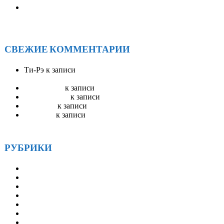
Солнечное единство у Байкала: как прошел ежегодный
форум АА «САРМА 2025»
СВЕЖИЕ КОММЕНТАРИИ
Ти-Рэ
к записи
АА Радио ЭйЭй — круглосуточное
вещание
Stevenswisa
к записи
Гостевая книга
mostbet_ivKn
к записи
Гостевая книга
pinup_llsr
к записи
Гостевая книга
Robertset
к записи
Гостевая книга
РУБРИКИ
Друзья
Истории
Методические материалы
Наша история
Новости
СМИ и АА
Статьи