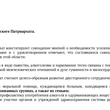
ского Патриархата.
ат констатируют совпадение мнений о необходимости усиления
ане и с удовлетворением отмечают, что состоявшееся сов
в этой области.
а в виде пьянства, алкоголизма и наркомании тесно связаны с п
йкой межчеловеческих отношений в духе гуманности и милосерди
 считают целесо-образным развитие двустороннего сотрудниче
и моральной помощи, нуждающимся больным, находящимся н
ованных группах, а также их семьям;
профилактику употребления алкоголя и одурманивающих вещест
и участии органов и учреждений здравоохранения системы р