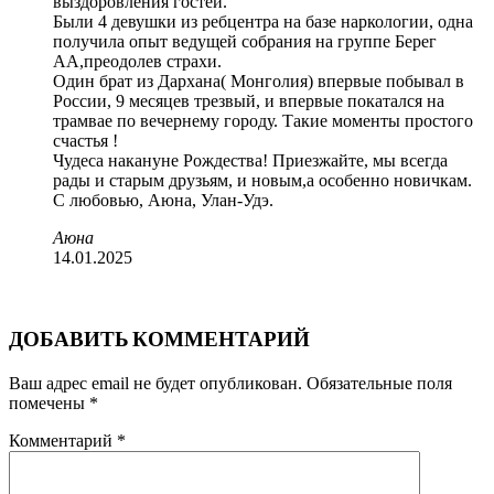
выздоровления гостей.
Были 4 девушки из ребцентра на базе наркологии, одна
получила опыт ведущей собрания на группе Берег
АА,преодолев страхи.
Один брат из Дархана( Монголия) впервые побывал в
России, 9 месяцев трезвый, и впервые покатался на
трамвае по вечернему городу. Такие моменты простого
счастья !
Чудеса накануне Рождества! Приезжайте, мы всегда
рады и старым друзьям, и новым,а особенно новичкам.
С любовью, Аюна, Улан-Удэ.
Аюна
14.01.2025
Постоянная ссылка
Ответить
ДОБАВИТЬ КОММЕНТАРИЙ
Ваш адрес email не будет опубликован.
Обязательные поля
помечены
*
Комментарий
*