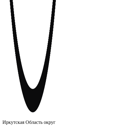
АНОНИМНЫЕ АЛКОГОЛИКИ
Иркутская Область округ
Главное
Меню
навигационное