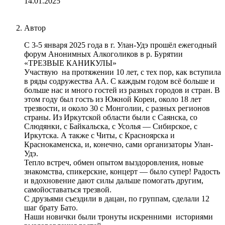
14.01.2025
Постоянная ссылка
Ответить
Автор
С 3-5 января 2025 года в г. Улан-Удэ прошёл ежегодный
форум Анонимных Алкоголиков в р. Бурятии
«ТРЕЗВЫЕ КАНИКУЛЫ»
Участвую на протяжении 10 лет, с тех пор, как вступила
в ряды содружества АА. С каждым годом всё больше и
больше нас и много гостей из разных городов и стран. В
этом году был гость из Южной Кореи, около 18 лет
трезвости, и около 30 с Монголии, с разных регионов
страны. Из Иркутской области были с Саянска, со
Слюдянки, с Байкальска, с Усолья — Сибирское, с
Иркутска. А также с Читы, с Красноярска и
Краснокаменска, и, конечно, сами организаторы Улан-
Удэ.
Тепло встреч, обмен опытом выздоровления, новые
знакомства, спикерские, концерт — было супер! Радость
и вдохновение дают силы дальше помогать другим,
самойоставаться трезвой.
С друзьями съездили в дацан, по группам, сделали 12
шаг брату Бато.
Наши новички были тронуты искренними историями