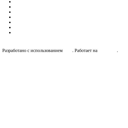
Друзья
Истории
Методические материалы
Наша история
Новости
СМИ и АА
Статьи
Разработано с использованием
Unos
. Работает на
WordPress
.