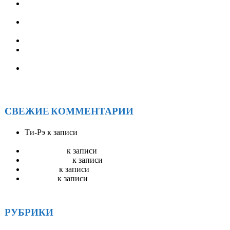
СЛУЖБА ПЕРЕПИСКИ АА РОССИИ (объявление для
служб АА)
XXV Ассамблея Анонимных Алкоголиков Иркутской
области: подводим итоги и строим планы
АНОНИМНЫЕ АЛКОГОЛИКИ БРАТСК
XXV ОКРУЖНАЯ АССАМБЛЕЯ АА ИРКУТСКОЙ
ОБЛАСТИ
Солнечное единство у Байкала: как прошел ежегодный
форум АА «САРМА 2025»
СВЕЖИЕ КОММЕНТАРИИ
Ти-Рэ
к записи
АА Радио ЭйЭй — круглосуточное
вещание
Stevenswisa
к записи
Гостевая книга
mostbet_ivKn
к записи
Гостевая книга
pinup_llsr
к записи
Гостевая книга
Robertset
к записи
Гостевая книга
РУБРИКИ