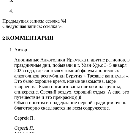
Региональный форум АА Восточной Сибири и
Дальнего Востока 2018
Форум АА в Листвянке в июне 2017. Подводя итоги
2025-
Предыдущая запись: ссылка %l
01-
Следующая запись: ссылка %l
14
2 КОММЕНТАРИЯ
Автор
Анонимные Алкоголики Иркутска и другие регионов, в
праздничные дни, побывали в г. Улан-Удэ,с 3- 5 января
2025 года, где состоялся зимний форум анонимных
алкоголиков республики Бурятия » Трезвые каникулы «.
Это было хорошее время, новые знакомства, море
творчества. Были организованы поездки на группы,
спикерские. Свежий воздух, хороший отдых. А еще, это
путешествие и это прекрасно)) )!
Обмен опытом и поддержание первой традиции очень
благотворно сказывается на всем содружестве.
Сергей П.
Сергей П.