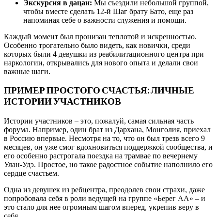
Экскурсия в дацан:
Мы съездили небольшой группой,
чтобы вместе сделать 12-й Шаг брату Бато, еще раз
напоминая себе о важности служения и помощи.
Каждый момент был пронизан теплотой и искренностью.
Особенно трогательно было видеть, как новички, среди
которых были 4 девушки из реабилитационного центра при
наркологии, открывались для нового опыта и делали свои
важные шаги.
ПРИМЕР ПРОСТОГО СЧАСТЬЯ: ЛИЧНЫЕ
ИСТОРИИ УЧАСТНИКОВ
Истории участников – это, пожалуй, самая сильная часть
форума. Например, один брат из Дархана, Монголия, приехал
в Россию впервые. Несмотря на то, что он был трезв всего 9
месяцев, он уже смог вдохновиться поддержкой сообщества, и
его особенно растрогала поездка на трамвае по вечернему
Улан-Удэ. Простое, но такое радостное событие наполнило его
сердце счастьем.
Одна из девушек из ребцентра, преодолев свои страхи, даже
попробовала себя в роли ведущей на группе «Берег АА» – и
это стало для нее огромным шагом вперед, укрепив веру в
себя.