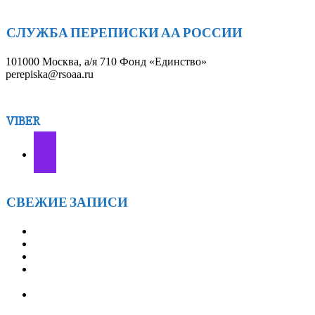
СЛУЖБА ПЕРЕПИСКИ АА РОССИИ
101000 Москва, а/я 710 Фонд «Единство»
perepiska@rsoaa.ru
VIBER
СВЕЖИЕ ЗАПИСИ
АА г.БРАТСКА 7ЛЕТ! — 28 марта
«ОТКРЫТОЙ ТАЙНЕ» — 21 ГОД! — 18 января
ГРУППЕ АА «СОЛНЦЕ» 14 ЛЕТ! — 12 января
ВСТРЕЧИ АА ИРКУТСКОГО ОКРУГА
«ФЕВРАЛЬСКИЙ ВЕТЕР» — с 21 по 23 февраля 2026
ТРЕТЬЕ ЕЖЕГОДНОЕ МЕРОПРИЯТИЕ
«ОЛЬХОНСКИЕ ВСТРЕЧИ» — с 9 по 12 июля 2026