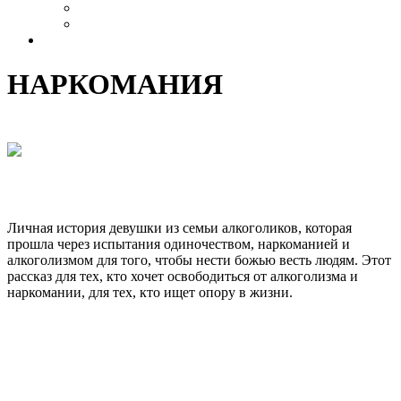
Выздоровление
Интервью
Сайт АА России
НАРКОМАНИЯ
МНЕ ПОМОГАЕТ БОГ
2017-
Личная история девушки из семьи алкоголиков, которая
03-
прошла через испытания одиночеством, наркоманией и
29
алкоголизмом для того, чтобы нести божью весть людям. Этот
рассказ для тех, кто хочет освободиться от алкоголизма и
наркомании, для тех, кто ищет опору в жизни.
СМОТРЕТЬ ВИДЕО
ЧТО ДЕЛАТЬ РОДИТЕЛЯМ