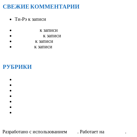
СВЕЖИЕ КОММЕНТАРИИ
Ти-Рэ
к записи
АА Радио ЭйЭй — круглосуточное
вещание
Stevenswisa
к записи
Гостевая книга
mostbet_ivKn
к записи
Гостевая книга
pinup_llsr
к записи
Гостевая книга
Robertset
к записи
Гостевая книга
РУБРИКИ
Друзья
Истории
Методические материалы
Наша история
Новости
СМИ и АА
Статьи
Разработано с использованием
Unos
. Работает на
WordPress
.