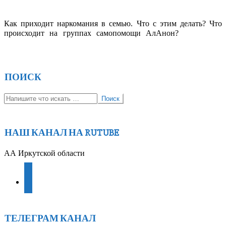
НАРКОМАНОВ?
2016-
Как приходит наркомания в семью. Что с этим делать? Что
04-
Продолжить
происходит на группах самопомощи АлАнон?
24
чтение
ПОИСК
Поиск
НАШ КАНАЛ НА RUTUBE
АА Иркутской области
youtube
ТЕЛЕГРАМ КАНАЛ