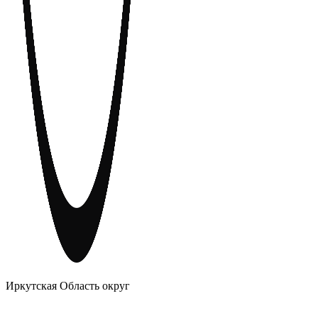
АНОНИМНЫЕ АЛКОГОЛИКИ
Иркутская Область округ
Главное
Меню
навигационное