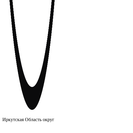
АНОНИМНЫЕ АЛКОГОЛИКИ
Иркутская Область округ
Главное
Меню
навигационное