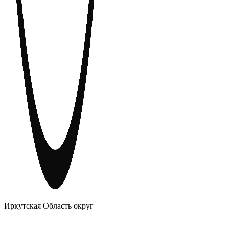
АНОНИМНЫЕ АЛКОГОЛИКИ
Иркутская Область округ
Главное
Меню
навигационное