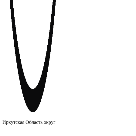
АНОНИМНЫЕ АЛКОГОЛИКИ
Иркутская Область округ
Главное
Меню
навигационное