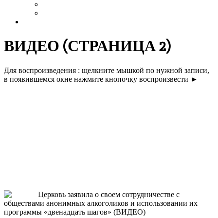
Выздоровление
Интервью
Сайт АА России
ВИДЕО
(СТРАНИЦА 2)
Для воспроизведения : щелкните мышкой по нужной записи,
в появившемся окне нажмите кнопочку воспроизвести ►
ЦЕРКОВЬ ЗАЯВИЛА О СВОЕМ
СОТРУДНИЧЕСТВЕ С
ОБЩЕСТВАМИ АНОНИМНЫХ
АЛКОГОЛИКОВ — ЕКАТЕРИНБУРГ
2017-
Церковь заявила о своем сотрудничестве с
10-
обществами анонимных алкоголиков и использовании их
08
программы «двенадцать шагов» (ВИДЕО)
ссылка на всю