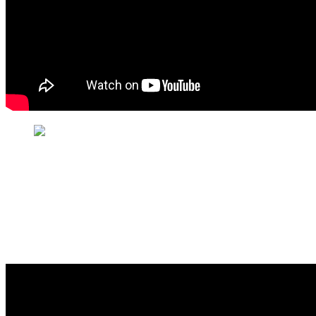
АА Сибири Ютуб канал youtube
ИГУМЕН ИОНА О ДВИЖЕНИИ
АНОНИМНЫЕ АЛКОГОЛИКИ
ВИДЕО
2015-
12-
18