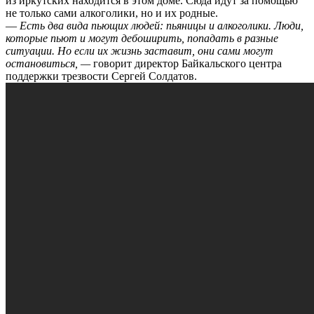
из иркутских находится в этом доме. Сюда идут за помощью
не только сами алкоголики, но и их родные.
—
Есть два вида пьющих людей: пьяницы и алкоголики. Люди,
которые пьют и могут дебоширить, попадать в разные
ситуации. Но если их жизнь заставит, они сами могут
остановиться, —
говорит директор Байкальского центра
поддержки трезвости Сергей Солдатов.