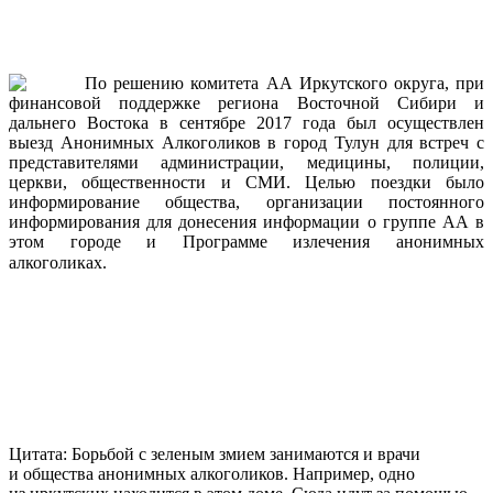
ПОЕЗДКА В ТУЛУН ДЛЯ ПОМОЩИ
НОВОЙ ГРУППЕ АА
2017-
По решению комитета АА Иркутского округа, при
10-
финансовой поддержке региона Восточной Сибири и
04
дальнего Востока в сентябре 2017 года был осуществлен
выезд Анонимных Алкоголиков в город Тулун для встреч с
представителями администрации, медицины, полиции,
церкви, общественности и СМИ. Целью поездки было
информирование общества, организации постоянного
информирования для донесения информации о группе АА в
этом городе и Программе излечения анонимных
Продолжить чтение
алкоголиках.
В РОССИИ — ДЕНЬ ТРЕЗВОСТИ.
ИРКУТСКАЯ ОБЛАСТЬ — ТРЕТЬЯ В
СТРАНЕ ПО КОЛИЧЕСТВУ
АЛКОГОЛИКОВ. ВЕСТИ-ИРКУТСК.
2017-
Цитата: Борьбой с зеленым змием занимаются и врачи
09-
и общества анонимных алкоголиков. Например, одно
11