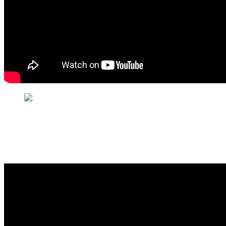
АА Сибири Ютуб канал youtube
AA 2010 РЕН ТВ — НЕДЕЛЯ ВИДЕО
2015-
12-
18