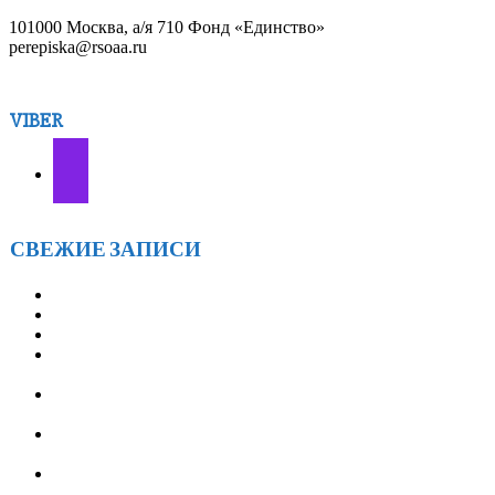
101000 Москва, а/я 710 Фонд «Единство»
perepiska@rsoaa.ru
VIBER
СВЕЖИЕ ЗАПИСИ
АА г.БРАТСКА 7ЛЕТ! — 28 марта
«ОТКРЫТОЙ ТАЙНЕ» — 21 ГОД! — 18 января
ГРУППЕ АА «СОЛНЦЕ» 14 ЛЕТ! — 12 января
ВСТРЕЧИ АА ИРКУТСКОГО ОКРУГА
«ФЕВРАЛЬСКИЙ ВЕТЕР» — с 21 по 23 февраля 2026
ТРЕТЬЕ ЕЖЕГОДНОЕ МЕРОПРИЯТИЕ
«ОЛЬХОНСКИЕ ВСТРЕЧИ» — с 9 по 12 июля 2026
СЛУЖБА ПЕРЕПИСКИ АА РОССИИ (объявление для
служб АА)
XXV Ассамблея Анонимных Алкоголиков Иркутской
области: подводим итоги и строим планы