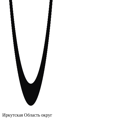
АНОНИМНЫЕ АЛКОГОЛИКИ
Иркутская Область округ
Главное
Меню
навигационное