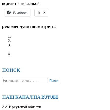
ПОДЕЛИТЬСЯ ССЫЛКОЙ:
Facebook
X
рекомендуем посмотреть:
Расписание встреч групп АА Иркутска
Расписание встреч АА г.Мирный
Расписание групп АА Иркутского округа и Республики
Саха (Якутия)
Расписание встреч групп АА в Ангарске
2022-
11-
ПОИСК
12
Поиск
НАШ КАНАЛ НА RUTUBE
АА Иркутской области