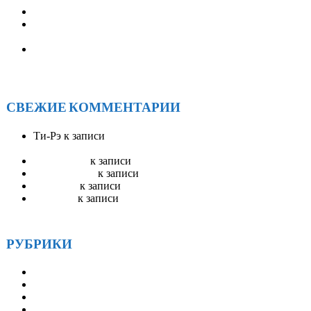
АНОНИМНЫЕ АЛКОГОЛИКИ БРАТСК
XXV ОКРУЖНАЯ АССАМБЛЕЯ АА ИРКУТСКОЙ
ОБЛАСТИ
Солнечное единство у Байкала: как прошел ежегодный
форум АА «САРМА 2025»
СВЕЖИЕ КОММЕНТАРИИ
Ти-Рэ
к записи
АА Радио ЭйЭй — круглосуточное
вещание
Stevenswisa
к записи
Гостевая книга
mostbet_ivKn
к записи
Гостевая книга
pinup_llsr
к записи
Гостевая книга
Robertset
к записи
Гостевая книга
РУБРИКИ
Друзья
Истории
Методические материалы
Наша история