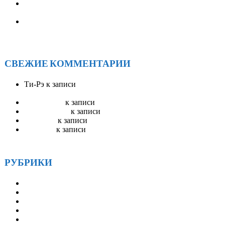
XXV ОКРУЖНАЯ АССАМБЛЕЯ АА ИРКУТСКОЙ
ОБЛАСТИ
Солнечное единство у Байкала: как прошел ежегодный
форум АА «САРМА 2025»
СВЕЖИЕ КОММЕНТАРИИ
Ти-Рэ
к записи
АА Радио ЭйЭй — круглосуточное
вещание
Stevenswisa
к записи
Гостевая книга
mostbet_ivKn
к записи
Гостевая книга
pinup_llsr
к записи
Гостевая книга
Robertset
к записи
Гостевая книга
РУБРИКИ
Друзья
Истории
Методические материалы
Наша история
Новости