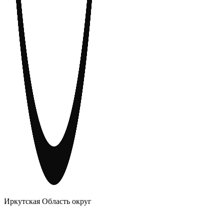
АНОНИМНЫЕ АЛКОГОЛИКИ
Иркутская Область округ
Главное
Меню
навигационное