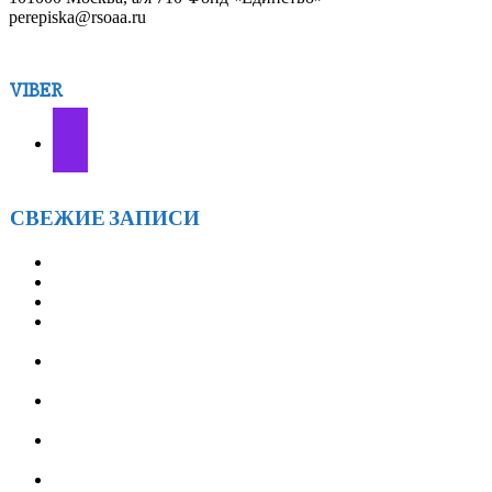
perepiska@rsoaa.ru
VIBER
СВЕЖИЕ ЗАПИСИ
АА г.БРАТСКА 7ЛЕТ! — 28 марта
«ОТКРЫТОЙ ТАЙНЕ» — 21 ГОД! — 18 января
ГРУППЕ АА «СОЛНЦЕ» 14 ЛЕТ! — 12 января
ВСТРЕЧИ АА ИРКУТСКОГО ОКРУГА
«ФЕВРАЛЬСКИЙ ВЕТЕР» — с 21 по 23 февраля 2026
ТРЕТЬЕ ЕЖЕГОДНОЕ МЕРОПРИЯТИЕ
«ОЛЬХОНСКИЕ ВСТРЕЧИ» — с 9 по 12 июля 2026
СЛУЖБА ПЕРЕПИСКИ АА РОССИИ (объявление для
служб АА)
XXV Ассамблея Анонимных Алкоголиков Иркутской
области: подводим итоги и строим планы
АНОНИМНЫЕ АЛКОГОЛИКИ БРАТСК