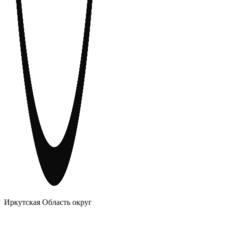
АНОНИМНЫЕ АЛКОГОЛИКИ
Иркутская Область округ
Главное
Меню
навигационное