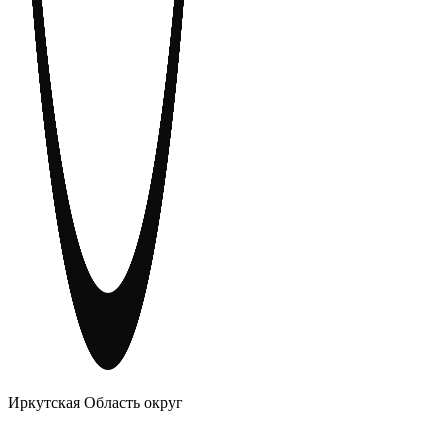
АНОНИМНЫЕ АЛКОГОЛИКИ
Иркутская Область округ
Главное
Меню
навигационное