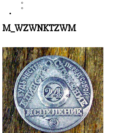
Выздоровление
Интервью
Сайт АА России
M_WZWNKTZWM