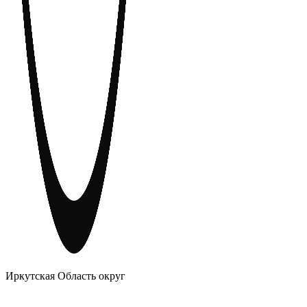
АНОНИМНЫЕ АЛКОГОЛИКИ
Иркутская Область округ
Главное
Меню
навигационное