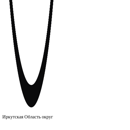
АНОНИМНЫЕ АЛКОГОЛИКИ
Иркутская Область округ
Главное
Меню
навигационное