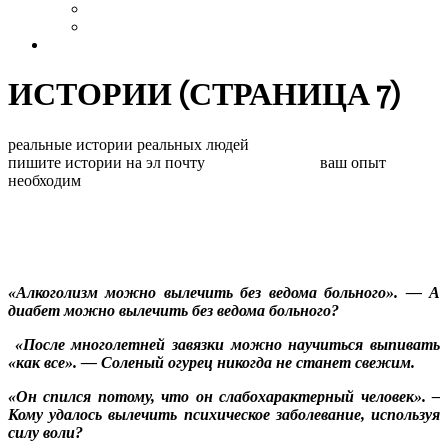
Выздоровление
Интервью
Сайт АА России
ИСТОРИИ
(СТРАНИЦА 7)
реальные истории реальных людей
пишите истории на эл почту
928840@mail.ru
ваш опыт
необходим
МИФЫ ОБ АЛКОГОЛИЗМЕ
2015-
«Алкоголизм можно вылечить без ведома больного». — А
05-
диа­бет можно вылечить без ведо­ма больного?
05
«После многолетней завязки можно научиться выпивать
«как все».
—
Соленый огурец никог­да не станет свежим.
«Он спился потому, что он слабохарактерный человек». –
Кому удалось вылечить психическое заболевание, используя
силу воли?