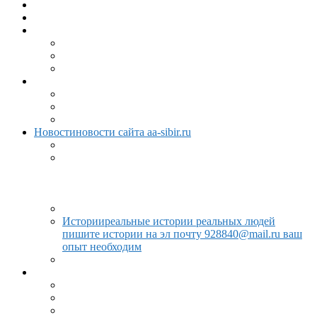
Главная
меню
Литература
Об АА
Сведения об АА
Вопросы новых членов
12 Шагов и 12 Традиций АА
Расписание
Расписание АА Сибири
Расписание АА Иркутска
Расписание АА Ангарска
Новости
новости сайта aa-sibir.ru
Лента новостей
Наша история
История создания, развития и
становления групп АА в Сибири и не только.
Мероприятия, отчеты, истории, поездки,
фотографии и многое другое.
СМИ и АА
Истории
реальные истории реальных людей
пишите истории на эл почту 928840@mail.ru ваш
опыт необходим
Статьи
статьи об АА и не только…
Метки
Видео
Аудио
Информация