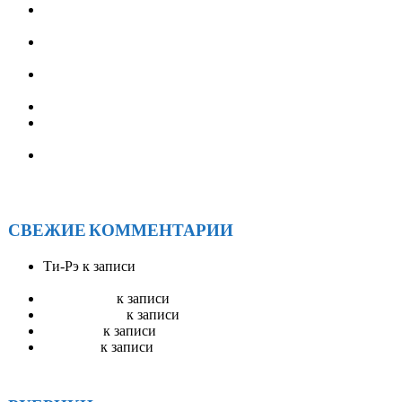
ТРЕТЬЕ ЕЖЕГОДНОЕ МЕРОПРИЯТИЕ
«ОЛЬХОНСКИЕ ВСТРЕЧИ» — с 9 по 12 июля 2026
СЛУЖБА ПЕРЕПИСКИ АА РОССИИ (объявление для
служб АА)
XXV Ассамблея Анонимных Алкоголиков Иркутской
области: подводим итоги и строим планы
АНОНИМНЫЕ АЛКОГОЛИКИ БРАТСК
XXV ОКРУЖНАЯ АССАМБЛЕЯ АА ИРКУТСКОЙ
ОБЛАСТИ
Солнечное единство у Байкала: как прошел ежегодный
форум АА «САРМА 2025»
СВЕЖИЕ КОММЕНТАРИИ
Ти-Рэ
к записи
АА Радио ЭйЭй — круглосуточное
вещание
Stevenswisa
к записи
Гостевая книга
mostbet_ivKn
к записи
Гостевая книга
pinup_llsr
к записи
Гостевая книга
Robertset
к записи
Гостевая книга