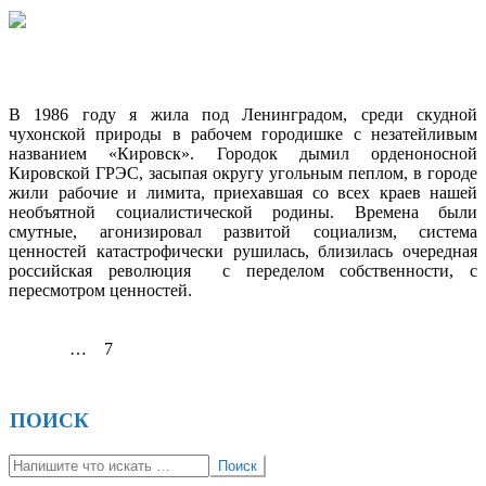
О БОГЕ
2015-
В 1986 году я жила под Ленинградом, среди скудной
05-
чухонской природы в рабочем городишке с незатейливым
05
названием «Кировск». Городок дымил орденоносной
Кировской ГРЭС, засыпая округу угольным пеплом, в городе
жили рабочие и лимита, приехавшая со всех краев нашей
необъятной социалистической родины. Времена были
смутные, агонизировал развитой социализм, система
ценностей катастрофически рушилась, близилась очередная
российская революция с переделом собственности, с
пересмотром ценностей.
Продолжить чтение
ПАГИНАЦИЯ
Назад
1
…
6
7
ЗАПИСЕЙ
ПОИСК
Поиск