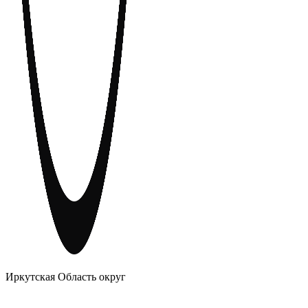
АНОНИМНЫЕ АЛКОГОЛИКИ
Иркутская Область округ
Главное
Меню
навигационное