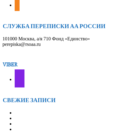
odnoklassniki
СЛУЖБА ПЕРЕПИСКИ АА РОССИИ
101000 Москва, а/я 710 Фонд «Единство»
perepiska@rsoaa.ru
VIBER
СВЕЖИЕ ЗАПИСИ
АА г.БРАТСКА 7ЛЕТ! — 28 марта
«ОТКРЫТОЙ ТАЙНЕ» — 21 ГОД! — 18 января
ГРУППЕ АА «СОЛНЦЕ» 14 ЛЕТ! — 12 января
ВСТРЕЧИ АА ИРКУТСКОГО ОКРУГА
«ФЕВРАЛЬСКИЙ ВЕТЕР» — с 21 по 23 февраля 2026