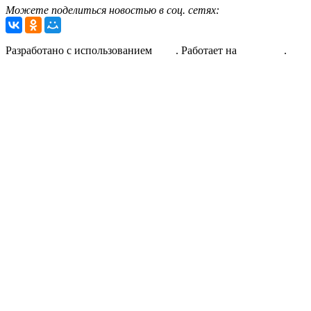
Можете поделиться новостью в соц. сетях:
2016-
Разработано с использованием
Unos
. Работает на
WordPress
.
04-
21