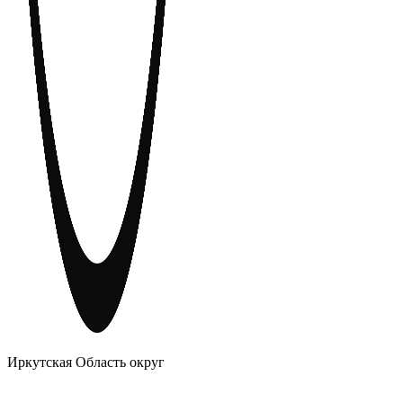
АНОНИМНЫЕ АЛКОГОЛИКИ
Иркутская Область округ
Главное
Меню
навигационное