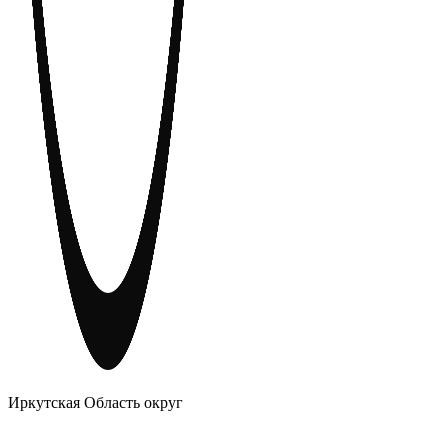
АНОНИМНЫЕ АЛКОГОЛИКИ
Иркутская Область округ
Главное
Меню
навигационное