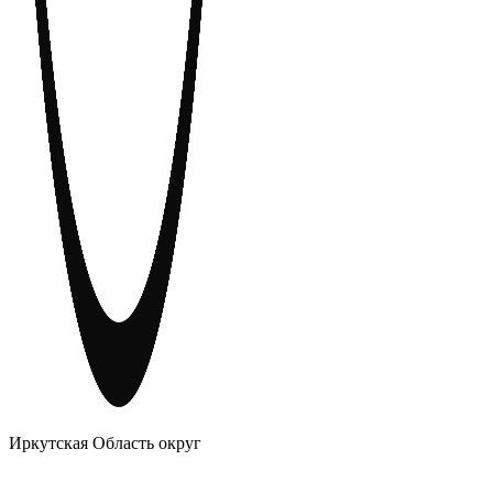
АНОНИМНЫЕ АЛКОГОЛИКИ
Иркутская Область округ
Главное
Меню
навигационное