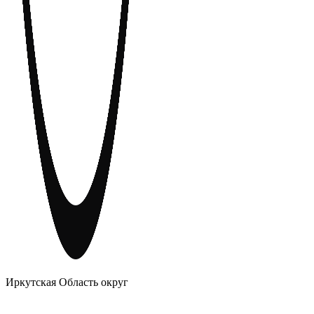
АНОНИМНЫЕ АЛКОГОЛИКИ
Иркутская Область округ
Главное
Меню
навигационное