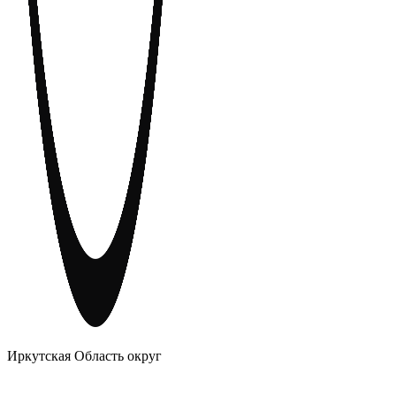
АНОНИМНЫЕ АЛКОГОЛИКИ
Иркутская Область округ
Главное
Меню
навигационное