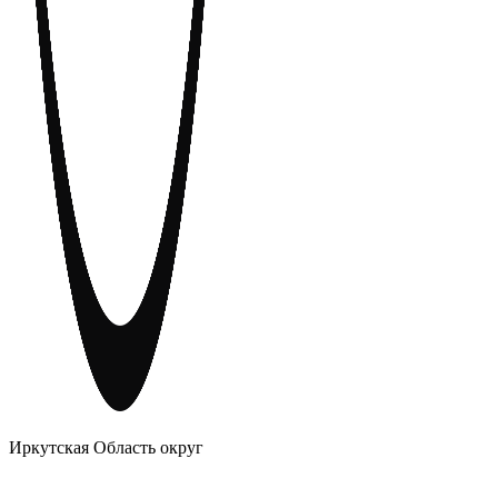
АНОНИМНЫЕ АЛКОГОЛИКИ
Иркутская Область округ
Главное
Меню
навигационное