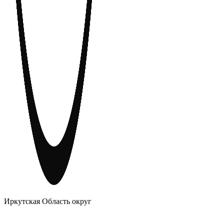
АНОНИМНЫЕ АЛКОГОЛИКИ
Иркутская Область округ
Главное
Меню
навигационное