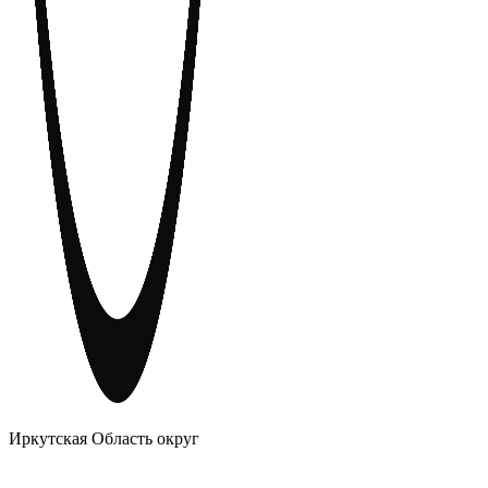
АНОНИМНЫЕ АЛКОГОЛИКИ
Иркутская Область округ
Главное
Меню
навигационное