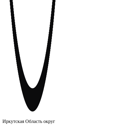
АНОНИМНЫЕ АЛКОГОЛИКИ
Иркутская Область округ
Главное
Меню
навигационное