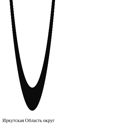
АНОНИМНЫЕ АЛКОГОЛИКИ
Иркутская Область округ
Главное
Меню
навигационное