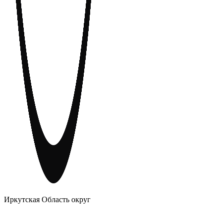
АНОНИМНЫЕ АЛКОГОЛИКИ
Иркутская Область округ
Главное
Меню
навигационное