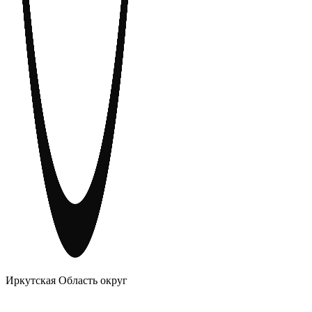
АНОНИМНЫЕ АЛКОГОЛИКИ
Иркутская Область округ
Главное
Меню
навигационное