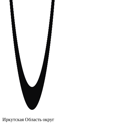
АНОНИМНЫЕ АЛКОГОЛИКИ
Иркутская Область округ
Главное
Меню
навигационное