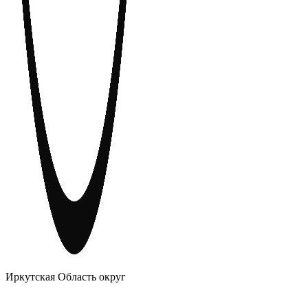
АНОНИМНЫЕ АЛКОГОЛИКИ
Иркутская Область округ
Главное
Меню
навигационное