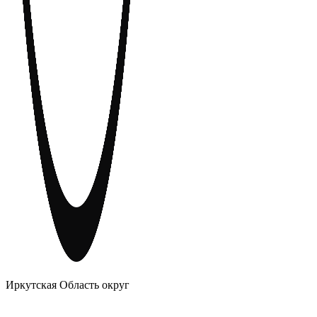
АНОНИМНЫЕ АЛКОГОЛИКИ
Иркутская Область округ
Главное
Меню
навигационное