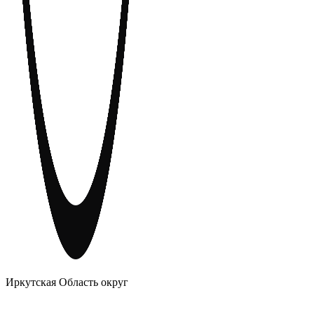
АНОНИМНЫЕ АЛКОГОЛИКИ
Иркутская Область округ
Главное
Меню
навигационное