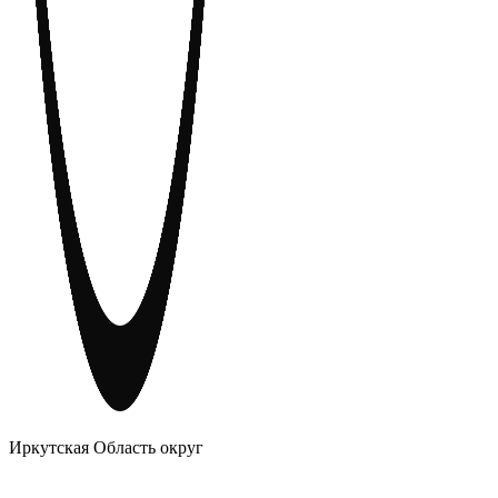
АНОНИМНЫЕ АЛКОГОЛИКИ
Иркутская Область округ
Главное
Меню
навигационное