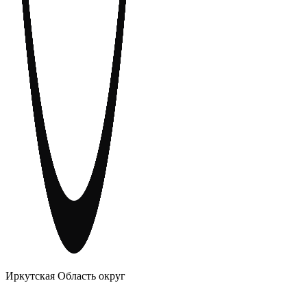
АНОНИМНЫЕ АЛКОГОЛИКИ
Иркутская Область округ
Главное
Меню
навигационное