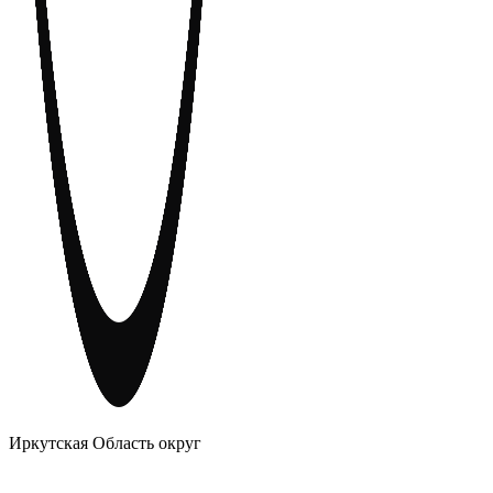
АНОНИМНЫЕ АЛКОГОЛИКИ
Иркутская Область округ
Главное
Меню
навигационное