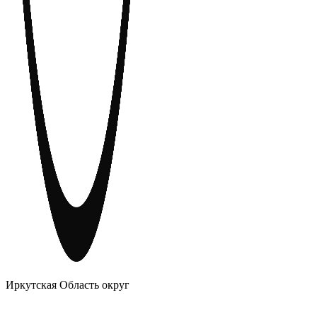
АНОНИМНЫЕ АЛКОГОЛИКИ
Иркутская Область округ
Главное
Меню
навигационное