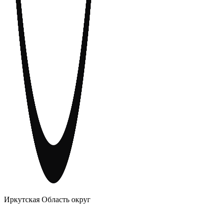
АНОНИМНЫЕ АЛКОГОЛИКИ
Иркутская Область округ
Главное
Меню
навигационное