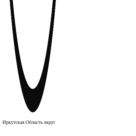
АНОНИМНЫЕ АЛКОГОЛИКИ
Иркутская Область округ
Главное
Меню
навигационное