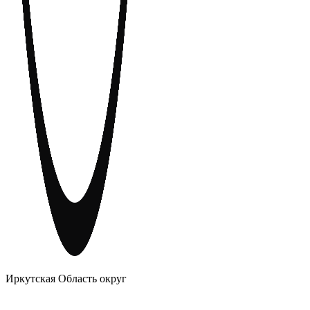
АНОНИМНЫЕ АЛКОГОЛИКИ
Иркутская Область округ
Главное
Меню
навигационное