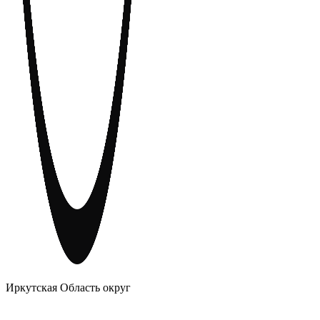
АНОНИМНЫЕ АЛКОГОЛИКИ
Иркутская Область округ
Главное
Меню
навигационное