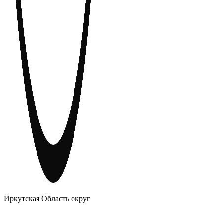
АНОНИМНЫЕ АЛКОГОЛИКИ
Иркутская Область округ
Главное
Меню
навигационное