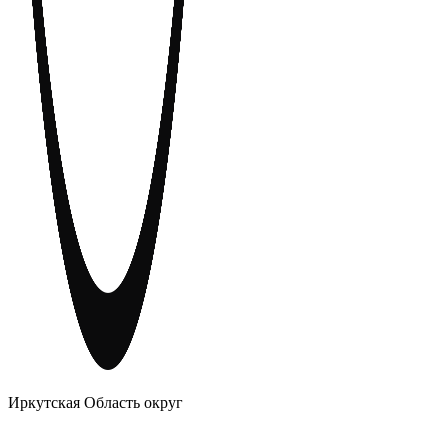
АНОНИМНЫЕ АЛКОГОЛИКИ
Иркутская Область округ
Главное
Меню
навигационное