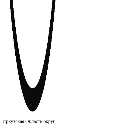
АНОНИМНЫЕ АЛКОГОЛИКИ
Иркутская Область округ
Главное
Меню
навигационное