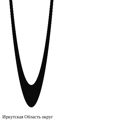
АНОНИМНЫЕ АЛКОГОЛИКИ
Иркутская Область округ
Главное
Меню
навигационное